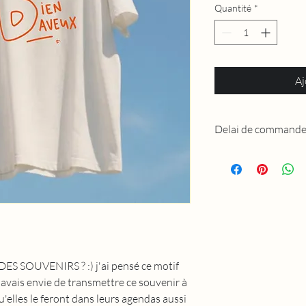
Quantité
*
Aj
Delai de command
N’ayant pas beaucoup 
groupées donc des fois 
 SOUVENIRS ? :) j'ai pensé ce motif
'avais envie de transmettre ce souvenir à
u'elles le feront dans leurs agendas aussi