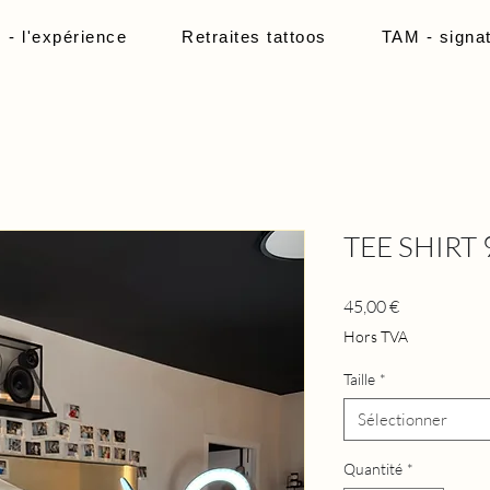
 l'expérience
Retraites tattoos
TAM - signa
TEE SHIRT 
Prix
45,00 €
Hors TVA
Taille
*
Sélectionner
Quantité
*