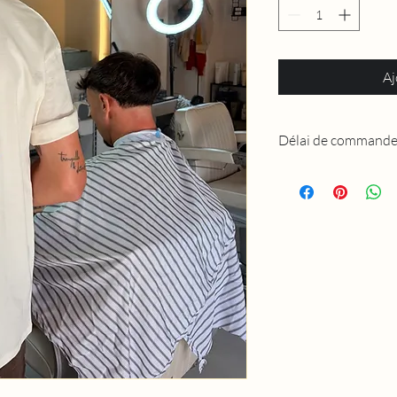
Aj
Délai de command
N’ayant pas beaucoup 
groupées donc des fois 