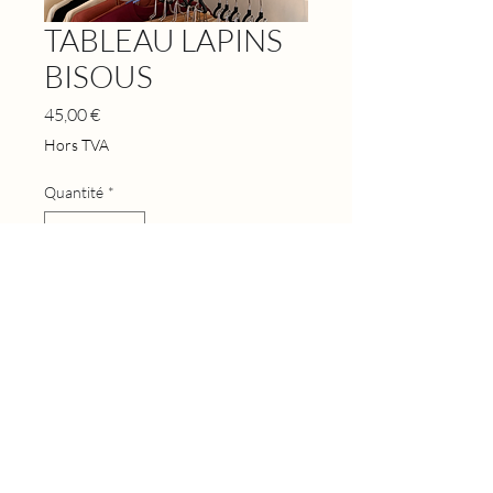
TABLEAU LAPINS
BISOUS
Prix
45,00 €
Hors TVA
Quantité
*
Ajouter au panier
40x50 sur commande ! délai d'une
dizaine de jour ♡