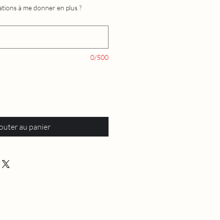
tions à me donner en plus ?
0/500
outer au panier