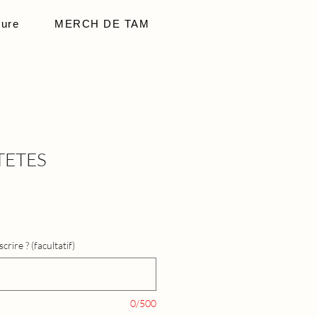
ture
MERCH DE TAM
TETES
rire ? (facultatif)
0/500